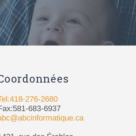
Coordonnées
Tel:418-276-2680
Fax:581-683-6937
abc@abcinformatique.ca